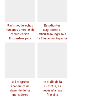
Racismo, derechos
Estudiantes
humanos y medios de
Migrantes: El
comunicación.
dificultoso ingreso a
Encuentros para
la Educación Superior
aprender, encuentros
chilena
para ejercer derechos
«El progreso
En el día de la
económico no
Filosofía, es
depende de los
necesaria más
indicadores
filosofía
educativos»