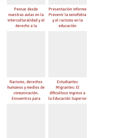
Pensar desde
Presentación Informe
nuestras aulas en la
Prevenir la xenofobia
interculturalidad y el
y el racismo en la
derecho a la
educación
educación
Racismo, derechos
Estudiantes
humanos y medios de
Migrantes: El
comunicación.
dificultoso ingreso a
Encuentros para
la Educación Superior
aprender, encuentros
chilena
para ejercer derechos