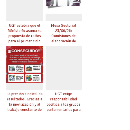
UGT celebra que el
Mesa Sectorial
Ministerio asuma su
23/06/26:
propuesta de ratios
Comisiones de
para el primer ciclo
elaboración de
de Infantil y pide
pruebas de
extender la misma
certificación de
ambición al resto de
competencia
etapas
lingüística
La presión sindical da
UGT exige
resultados. Gracias a
responsabilidad
la movilización y al
política a los grupos
trabajo constante de
parlamentarios para
UGT la Ley de
evitar retrasos en las
Jornada y Ratios
mejoras urgentes de
continúa su
la enseñanza