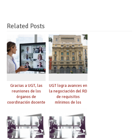
Related Posts
Gracias a UGT, las
UGT logra avances en
reuniones de los
la negociación del RD
órganos de
de requisitos
coordinación docente
mínimos de los
se pueden celebrar
centros educativos y
de manera
exige al Ministerio
telemática, sin exigir
que los compromisos
presencialidad en el
se materialicen con
centro
la mayor agilidad
posible