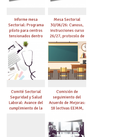
Informe mesa
Mesa Sectorial
Sectorial: Programa
30/06/26: Canoso,
piloto para centros
instrucciones curso
tensionados dentro
26/27, protocolo de
del marco del
agresiones.
Acuerdo de Mejoras y
evaluación del curso
25/26
Comité Sectorial
Comisión de
Seguridad y Salud
seguimiento del
Laboral: Avance del
Acuerdo de Mejoras:
cumplimiento de la
18 lectivas EEMM,
planificación de la
canoso, reducción
actividad preventiva
mayores 55 y pilotaje
en centros
tensionados