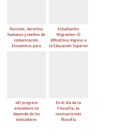
Racismo, derechos
Estudiantes
humanos y medios de
Migrantes: El
comunicación.
dificultoso ingreso a
Encuentros para
la Educación Superior
aprender, encuentros
chilena
para ejercer derechos
«El progreso
En el día de la
económico no
Filosofía, es
depende de los
necesaria más
indicadores
filosofía
educativos»