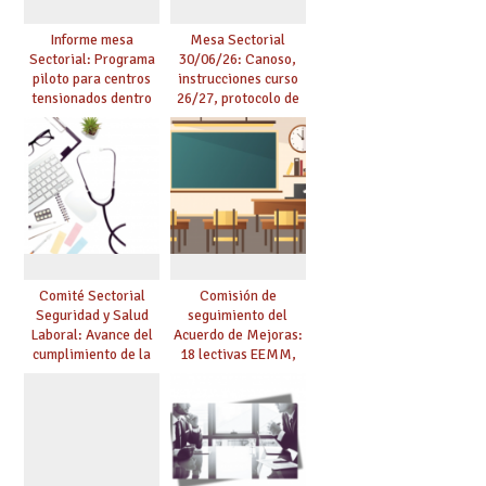
Informe mesa
Mesa Sectorial
Sectorial: Programa
30/06/26: Canoso,
piloto para centros
instrucciones curso
tensionados dentro
26/27, protocolo de
del marco del
agresiones.
Acuerdo de Mejoras y
evaluación del curso
25/26
Comité Sectorial
Comisión de
Seguridad y Salud
seguimiento del
Laboral: Avance del
Acuerdo de Mejoras:
cumplimiento de la
18 lectivas EEMM,
planificación de la
canoso, reducción
actividad preventiva
mayores 55 y pilotaje
en centros
tensionados