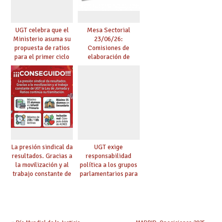
UGT celebra que el
Mesa Sectorial
Ministerio asuma su
23/06/26:
propuesta de ratios
Comisiones de
para el primer ciclo
elaboración de
de Infantil y pide
pruebas de
extender la misma
certificación de
ambición al resto de
competencia
etapas
lingüística
La presión sindical da
UGT exige
resultados. Gracias a
responsabilidad
la movilización y al
política a los grupos
trabajo constante de
parlamentarios para
UGT la Ley de
evitar retrasos en las
Jornada y Ratios
mejoras urgentes de
continúa su
la enseñanza
tramitación