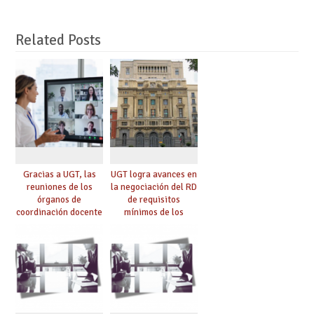
Related Posts
Gracias a UGT, las
UGT logra avances en
reuniones de los
la negociación del RD
órganos de
de requisitos
coordinación docente
mínimos de los
se pueden celebrar
centros educativos y
de manera
exige al Ministerio
telemática, sin exigir
que los compromisos
presencialidad en el
se materialicen con
centro
la mayor agilidad
posible