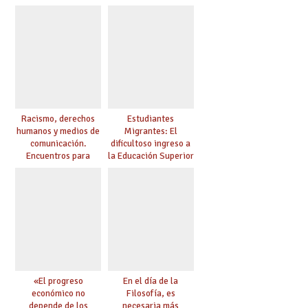
educación
Racismo, derechos
Estudiantes
humanos y medios de
Migrantes: El
comunicación.
dificultoso ingreso a
Encuentros para
la Educación Superior
aprender, encuentros
chilena
para ejercer derechos
«El progreso
En el día de la
económico no
Filosofía, es
depende de los
necesaria más