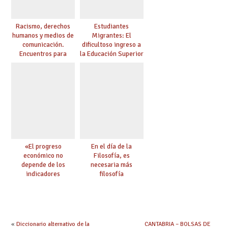
Racismo, derechos
Estudiantes
humanos y medios de
Migrantes: El
comunicación.
dificultoso ingreso a
Encuentros para
la Educación Superior
aprender, encuentros
chilena
para ejercer derechos
«El progreso
En el día de la
económico no
Filosofía, es
depende de los
necesaria más
indicadores
filosofía
educativos»
«
Diccionario alternativo de la
CANTABRIA – BOLSAS DE