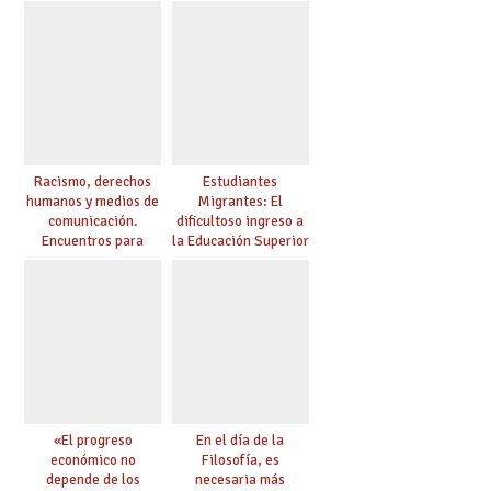
educación
Racismo, derechos
Estudiantes
humanos y medios de
Migrantes: El
comunicación.
dificultoso ingreso a
Encuentros para
la Educación Superior
aprender, encuentros
chilena
para ejercer derechos
«El progreso
En el día de la
económico no
Filosofía, es
depende de los
necesaria más