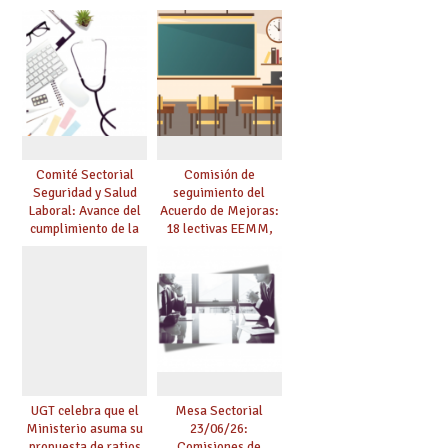
del marco del
agresiones.
Acuerdo de Mejoras y
evaluación del curso
25/26
Comité Sectorial
Comisión de
Seguridad y Salud
seguimiento del
Laboral: Avance del
Acuerdo de Mejoras:
cumplimiento de la
18 lectivas EEMM,
planificación de la
canoso, reducción
actividad preventiva
mayores 55 y pilotaje
en centros
tensionados
UGT celebra que el
Mesa Sectorial
Ministerio asuma su
23/06/26:
propuesta de ratios
Comisiones de