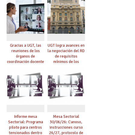
Gracias a UGT, las
UGT logra avances en
reuniones de los
la negociación del RD
órganos de
de requisitos
coordinación docente
mínimos de los
se pueden celebrar
centros educativos y
de manera
exige al Ministerio
telemática, sin exigir
que los compromisos
presencialidad en el
se materialicen con
centro
la mayor agilidad
posible
Informe mesa
Mesa Sectorial
Sectorial: Programa
30/06/26: Canoso,
piloto para centros
instrucciones curso
tensionados dentro
26/27, protocolo de