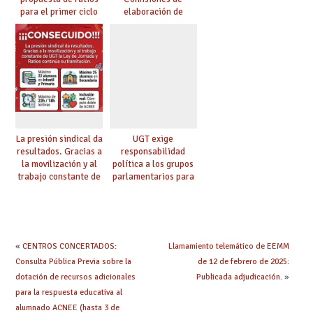
para el primer ciclo
elaboración de
de Infantil y pide
pruebas de
extender la misma
certificación de
ambición al resto de
competencia
etapas
lingüística
La presión sindical da
UGT exige
resultados. Gracias a
responsabilidad
la movilización y al
política a los grupos
trabajo constante de
parlamentarios para
UGT la Ley de
evitar retrasos en las
Jornada y Ratios
mejoras urgentes de
continúa su
la enseñanza
tramitación
«
CENTROS CONCERTADOS:
Llamamiento telemático de EEMM
Consulta Pública Previa sobre la
de 12 de febrero de 2025:
dotación de recursos adicionales
Publicada adjudicación.
»
para la respuesta educativa al
alumnado ACNEE (hasta 3 de