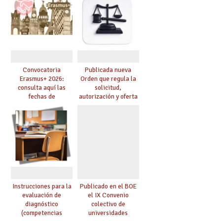
Convocatoria
Publicada nueva
Erasmus+ 2026:
Orden que regula la
consulta aquí las
solicitud,
fechas de
autorización y oferta
presentación de
de materias optativas
proyectos, guías, etc.
de Secundaria
Instrucciones para la
Publicado en el BOE
evaluación de
el IX Convenio
diagnóstico
colectivo de
(competencias
universidades