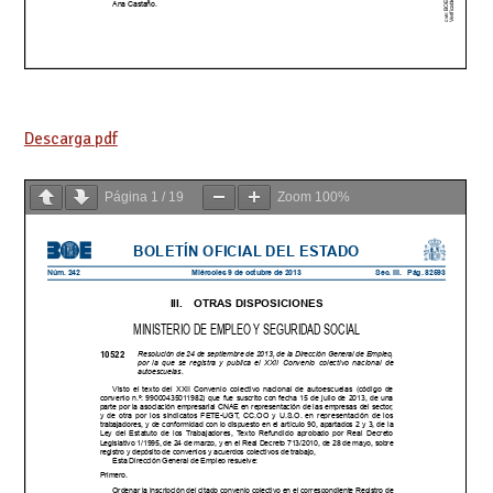
Descarga pdf
Página
1
/
19
Zoom
100%