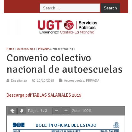
Home
»
Autoescuelas
»
PRIVADA
» You are reading »
Convenio colectivo
nacional de autoescuelas
Enseñanza
10/10/2019
Autoescuelas
,
PRIVADA
Descarga pdf TABLAS SALARIALES 2019
Página
1
/
3
Zoom
100%