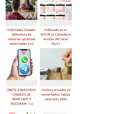
Publicados listados
Publicado en el
definitivos de
DOCM el Calendario
materias optativas
escolar del curso
autorizadas y no
26/27
autorizadas en ESO y
Bachillerato,
definidas por los
centros
ÚNETE A NUESTROS
Centros privados no
CANALES DE
concertados: Tablas
WHATSAPP Y
salariales 2026
TELEGRAM – La
mejor información al
instante