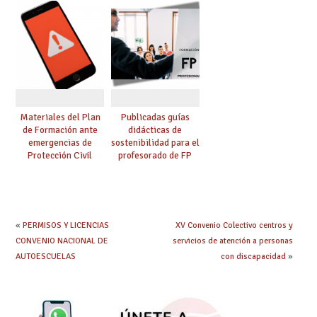
lingüística y
privadas, centros
matemática, 4º de
universitarios
Primaria y 2º de ESO)
privados y centros de
formación de
postgraduados
Materiales del Plan
Publicadas guías
de Formación ante
didácticas de
emergencias de
sostenibilidad para el
Protección Civil
profesorado de FP
«
PERMISOS Y LICENCIAS
XV Convenio Colectivo centros y
CONVENIO NACIONAL DE
servicios de atención a personas
AUTOESCUELAS
con discapacidad
»