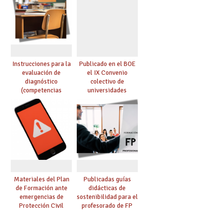
Instrucciones para la
Publicado en el BOE
evaluación de
el IX Convenio
diagnóstico
colectivo de
(competencias
universidades
lingüística y
privadas, centros
matemática, 4º de
universitarios
Primaria y 2º de ESO)
privados y centros de
formación de
postgraduados
Materiales del Plan
Publicadas guías
de Formación ante
didácticas de
emergencias de
sostenibilidad para el
Protección Civil
profesorado de FP