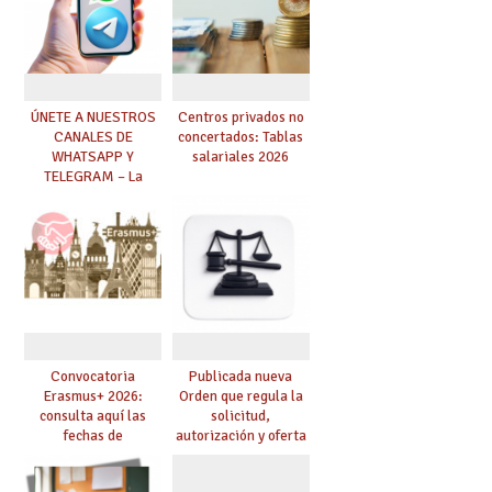
ÚNETE A NUESTROS
Centros privados no
CANALES DE
concertados: Tablas
WHATSAPP Y
salariales 2026
TELEGRAM – La
mejor información al
instante
Convocatoria
Publicada nueva
Erasmus+ 2026:
Orden que regula la
consulta aquí las
solicitud,
fechas de
autorización y oferta
presentación de
de materias optativas
proyectos, guías, etc.
de Secundaria