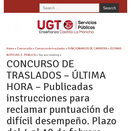
Home
»
Concursillo
»
Concurso de traslados
»
FUNCIONARIOS DE CARRERA
»
ÚLTIMAS
NOTICIAS: E. PÚBLICA
» You are reading »
CONCURSO DE
TRASLADOS – ÚLTIMA
HORA – Publicadas
instrucciones para
reclamar puntuación de
difícil desempeño. Plazo