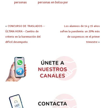
personas
personas en bolsa por
seleccionadas. ¿Qué
cuerpo, especialidad
hacer ahora si he
y tipo de bolsa para
obtenido plaza?
el curso 26/27
«
CONCURSO DE TRASLADOS –
Los alumnos de 14 y 15 años
ÚLTIMA HORA – Cambio de
sufren la pandemia: un 20% más
criterio en la baremación del
de suspensos en el primer
difícil desempeño
trimestre
»