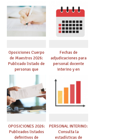
funcionarios/as en
provisionales de
prácticas, se regulan
Cuerpo de Maestros
dichas prácticas y se
de especialidades
convoca acto público
convocadas a
de adjudicación
oposición
Oposiciones Cuerpo
Fechas de
de Maestros 2026:
adjudicaciones para
Publicado listado de
personal docente
personas que
interino y en
adquieren nueva
prácticas: todo lo que
especialidad
debes saber
OPOSICIONES 2026:
PERSONAL INTERINO:
Publicados listados
Consulta la
definitivos de
estadísticas de