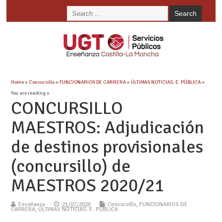
Home
»
Concursillo
»
FUNCIONARIOS DE CARRERA
»
ÚLTIMAS NOTICIAS: E. PÚBLICA
»
You are reading »
CONCURSILLO
MAESTROS: Adjudicación
de destinos provisionales
(concursillo) de
MAESTROS 2020/21
Enseñanza
21/07/2020
Concursillo
,
FUNCIONARIOS DE
CARRERA
,
ÚLTIMAS NOTICIAS: E. PÚBLICA