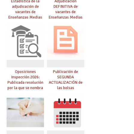
Estadística de la
Adjudicación
adjudicación de
DEFINITIVA de
vacantes de
vacantes de
Enseñanzas Medias
Enseñanzas Medias
para el curso 26/27
para el curso 26-27
Oposiciones
Publicación de
Inspección 2026:
SEGUNDA
Publicada resolución
ACTUALIZACIÓN de
por la que se nombra
las bolsas
funcionarios/as en
provisionales de
prácticas, se regulan
Cuerpo de Maestros
dichas prácticas y se
de especialidades
convoca acto público
convocadas a
de adjudicación
oposición