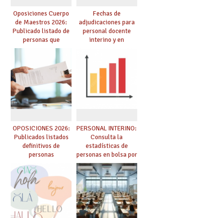
Oposiciones Cuerpo
Fechas de
de Maestros 2026:
adjudicaciones para
Publicado listado de
personal docente
personas que
interino y en
adquieren nueva
prácticas: todo lo que
especialidad
debes saber
OPOSICIONES 2026:
PERSONAL INTERINO:
Publicados listados
Consulta la
definitivos de
estadísticas de
personas
personas en bolsa por
seleccionadas. ¿Qué
cuerpo, especialidad
hacer ahora si he
y tipo de bolsa para
obtenido plaza?
el curso 26/27