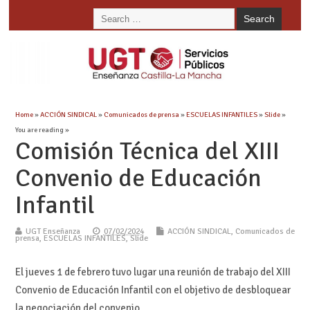
Home
»
ACCIÓN SINDICAL
»
Comunicados de prensa
»
ESCUELAS INFANTILES
»
Slide
»
You are reading »
Comisión Técnica del XIII
Convenio de Educación
Infantil
UGT Enseñanza
07/02/2024
ACCIÓN SINDICAL
,
Comunicados de
prensa
,
ESCUELAS INFANTILES
,
Slide
El jueves 1 de febrero tuvo lugar una reunión de trabajo del XIII
Convenio de Educación Infantil con el objetivo de desbloquear
la negociación del convenio.