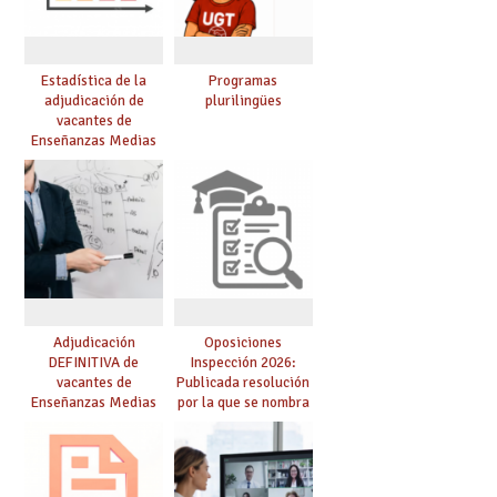
Estadística de la
Programas
adjudicación de
plurilingües
vacantes de
Enseñanzas Medias
para el curso 26/27
Adjudicación
Oposiciones
DEFINITIVA de
Inspección 2026:
vacantes de
Publicada resolución
Enseñanzas Medias
por la que se nombra
para el curso 26-27
funcionarios/as en
prácticas, se regulan
dichas prácticas y se
convoca acto público