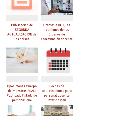
de adjudicación
Publicación de
Gracias a UGT, las
SEGUNDA
reuniones de los
ACTUALIZACIÓN de
órganos de
las bolsas
coordinación docente
provisionales de
se pueden celebrar
Cuerpo de Maestros
de manera
de especialidades
telemática, sin exigir
convocadas a
presencialidad en el
oposición
centro
Oposiciones Cuerpo
Fechas de
de Maestros 2026:
adjudicaciones para
Publicado listado de
personal docente
personas que
interino y en
adquieren nueva
prácticas: todo lo que
especialidad
debes saber