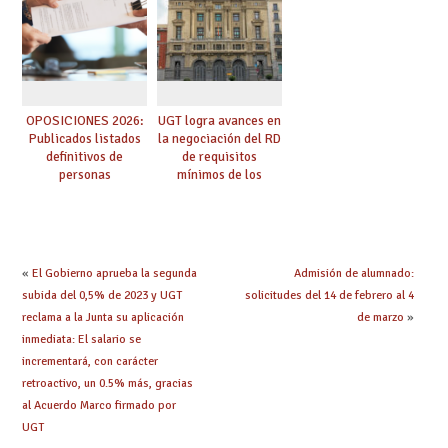
OPOSICIONES 2026:
UGT logra avances en
Publicados listados
la negociación del RD
definitivos de
de requisitos
personas
mínimos de los
seleccionadas. ¿Qué
centros educativos y
hacer ahora si he
exige al Ministerio
obtenido plaza?
que los compromisos
se materialicen con
la mayor agilidad
«
El Gobierno aprueba la segunda
Admisión de alumnado:
posible
subida del 0,5% de 2023 y UGT
solicitudes del 14 de febrero al 4
reclama a la Junta su aplicación
de marzo
»
inmediata: El salario se
incrementará, con carácter
retroactivo, un 0.5% más, gracias
al Acuerdo Marco firmado por
UGT