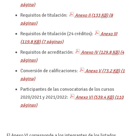
página)
Requisitos de titulación:
Anexo II
(133
KB
)
(8
páginas)
Requisitos de titulación (24 créditos):
Anexo III
(119.8
KB
)
(7 páginas)
Requisitos de acreditación:
Anexo IV
(129.8
KB
)
(4
páginas)
Conversión de calificaciones:
Anexo V
(73.2
KB
)
(1
página)
Participantes de las convocatorias de los cursos
2020/2021 y 2021/2022:
Anexo VI
(539.4
KB
)
(110
páginas)
El Anexo VI corresponde a los integrantes de los listados