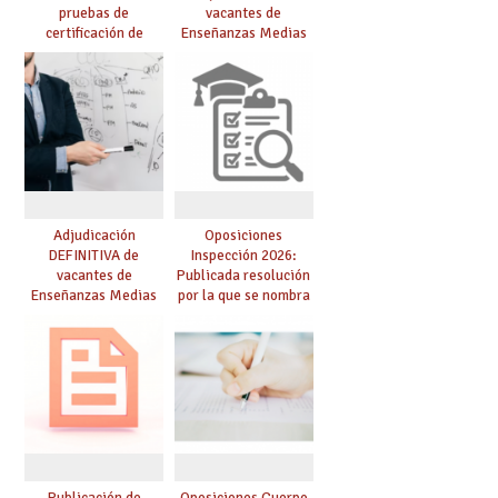
pruebas de
vacantes de
certificación de
Enseñanzas Medias
competencia
para el curso 26/27
lingüística: publicada
resolución definitiva
Adjudicación
Oposiciones
DEFINITIVA de
Inspección 2026:
vacantes de
Publicada resolución
Enseñanzas Medias
por la que se nombra
para el curso 26-27
funcionarios/as en
prácticas, se regulan
dichas prácticas y se
convoca acto público
de adjudicación
Publicación de
Oposiciones Cuerpo