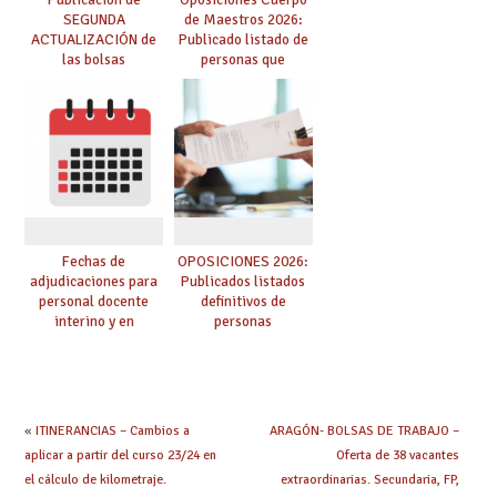
SEGUNDA
de Maestros 2026:
ACTUALIZACIÓN de
Publicado listado de
las bolsas
personas que
provisionales de
adquieren nueva
Cuerpo de Maestros
especialidad
de especialidades
convocadas a
oposición
Fechas de
OPOSICIONES 2026:
adjudicaciones para
Publicados listados
personal docente
definitivos de
interino y en
personas
prácticas: todo lo que
seleccionadas. ¿Qué
debes saber
hacer ahora si he
obtenido plaza?
«
ITINERANCIAS – Cambios a
ARAGÓN- BOLSAS DE TRABAJO –
aplicar a partir del curso 23/24 en
Oferta de 38 vacantes
el cálculo de kilometraje.
extraordinarias. Secundaria, FP,