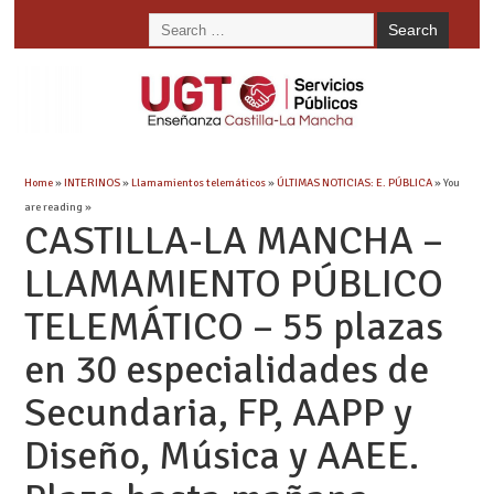
Home
»
INTERINOS
»
Llamamientos telemáticos
»
ÚLTIMAS NOTICIAS: E. PÚBLICA
» You
are reading »
CASTILLA-LA MANCHA –
LLAMAMIENTO PÚBLICO
TELEMÁTICO – 55 plazas
en 30 especialidades de
Secundaria, FP, AAPP y
Diseño, Música y AAEE.