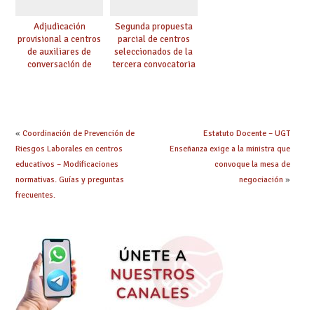
Adjudicación
Segunda propuesta
provisional a centros
parcial de centros
de auxiliares de
seleccionados de la
conversación de
tercera convocatoria
inglés y francés
de ayudas del Plan de
climatización en
colegios
«
Coordinación de Prevención de
Estatuto Docente – UGT
Riesgos Laborales en centros
Enseñanza exige a la ministra que
educativos – Modificaciones
convoque la mesa de
normativas. Guías y preguntas
negociación
»
frecuentes.