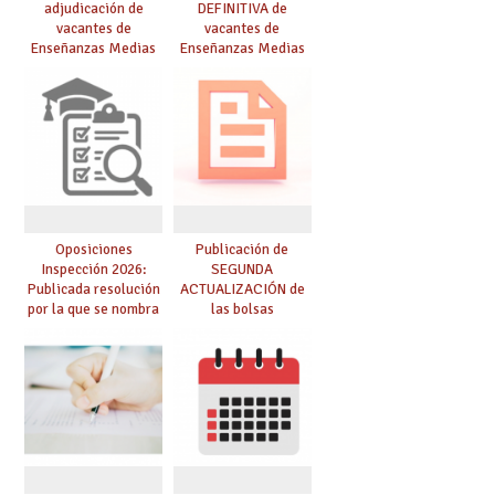
adjudicación de
DEFINITIVA de
vacantes de
vacantes de
Enseñanzas Medias
Enseñanzas Medias
para el curso 26/27
para el curso 26-27
Oposiciones
Publicación de
Inspección 2026:
SEGUNDA
Publicada resolución
ACTUALIZACIÓN de
por la que se nombra
las bolsas
funcionarios/as en
provisionales de
prácticas, se regulan
Cuerpo de Maestros
dichas prácticas y se
de especialidades
convoca acto público
convocadas a
de adjudicación
oposición