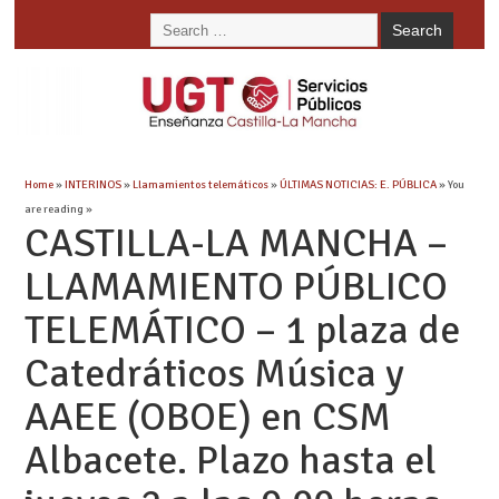
Home
»
INTERINOS
»
Llamamientos telemáticos
»
ÚLTIMAS NOTICIAS: E. PÚBLICA
» You
are reading »
CASTILLA-LA MANCHA –
LLAMAMIENTO PÚBLICO
TELEMÁTICO – 1 plaza de
Catedráticos Música y
AAEE (OBOE) en CSM
Albacete. Plazo hasta el