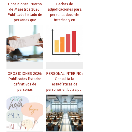
Oposiciones Cuerpo
Fechas de
de Maestros 2026:
adjudicaciones para
Publicado listado de
personal docente
personas que
interino y en
adquieren nueva
prácticas: todo lo que
especialidad
debes saber
OPOSICIONES 2026:
PERSONAL INTERINO:
Publicados listados
Consulta la
definitivos de
estadísticas de
personas
personas en bolsa por
seleccionadas. ¿Qué
cuerpo, especialidad
hacer ahora si he
y tipo de bolsa para
obtenido plaza?
el curso 26/27