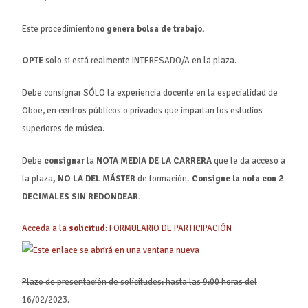
Este procedimiento
no genera bolsa de trabajo
.
OPTE
solo si está realmente INTERESADO/A en la plaza.
Debe consignar SÓLO la experiencia docente en la especialidad de
Oboe, en centros públicos o privados que impartan los estudios
superiores de música.
Debe
consignar
la
NOTA MEDIA DE LA CARRERA
que le da acceso a
la plaza
, NO LA DEL MÁSTER
de formación
. Consigne la nota con
2
DECIMALES SIN REDONDEAR
.
Acceda a la
solicitud
: FORMULARIO DE PARTICIPACIÓN
Plazo de presentación de solicitudes: hasta las 9:00 horas del
16/02/2023.