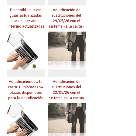
Disponible nuevas
Adjudicación de
guías actualizadas
sustituciones del
para el personal
29/05/26 con el
interino actualizadas
sistema «a la carta»
para el curso 26/27
conseguido con el
Acuerdo de Mejoras
Adjudicaciones a la
Adjudicación de
carta: Publicadas 94
sustituciones del
plazas disponibles
22/05/26 con el
para la adjudicación
sistema «a la carta»
de mañana y abierto
conseguido con el
plazo de solicitudes
Acuerdo de Mejoras