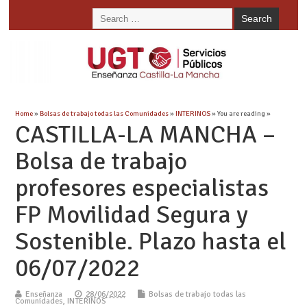
Home
»
Bolsas de trabajo todas las Comunidades
»
INTERINOS
» You are reading »
CASTILLA-LA MANCHA –
Bolsa de trabajo
profesores especialistas
FP Movilidad Segura y
Sostenible. Plazo hasta el
06/07/2022
Enseñanza
28/06/2022
Bolsas de trabajo todas las
Comunidades
,
INTERINOS