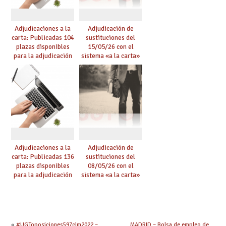
Adjudicaciones a la
Adjudicación de
carta: Publicadas 104
sustituciones del
plazas disponibles
15/05/26 con el
para la adjudicación
sistema «a la carta»
de mañana y abierto
conseguido con el
plazo de solicitudes
Acuerdo de Mejoras
Adjudicaciones a la
Adjudicación de
carta: Publicadas 136
sustituciones del
plazas disponibles
08/05/26 con el
para la adjudicación
sistema «a la carta»
de mañana y abierto
conseguido con el
plazo de solicitudes
Acuerdo de Mejoras
«
#UGToposiciones597clm2022 –
MADRID – Bolsa de empleo de