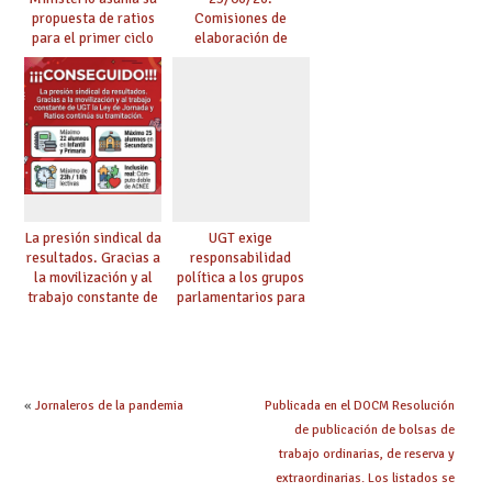
propuesta de ratios
Comisiones de
para el primer ciclo
elaboración de
de Infantil y pide
pruebas de
extender la misma
certificación de
ambición al resto de
competencia
etapas
lingüística
La presión sindical da
UGT exige
resultados. Gracias a
responsabilidad
la movilización y al
política a los grupos
trabajo constante de
parlamentarios para
UGT la Ley de
evitar retrasos en las
Jornada y Ratios
mejoras urgentes de
continúa su
la enseñanza
tramitación
«
Jornaleros de la pandemia
Publicada en el DOCM Resolución
de publicación de bolsas de
trabajo ordinarias, de reserva y
extraordinarias. Los listados se