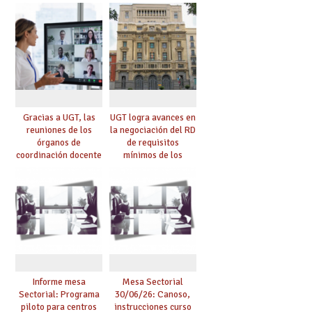
Gracias a UGT, las
UGT logra avances en
reuniones de los
la negociación del RD
órganos de
de requisitos
coordinación docente
mínimos de los
se pueden celebrar
centros educativos y
de manera
exige al Ministerio
telemática, sin exigir
que los compromisos
presencialidad en el
se materialicen con
centro
la mayor agilidad
posible
Informe mesa
Mesa Sectorial
Sectorial: Programa
30/06/26: Canoso,
piloto para centros
instrucciones curso