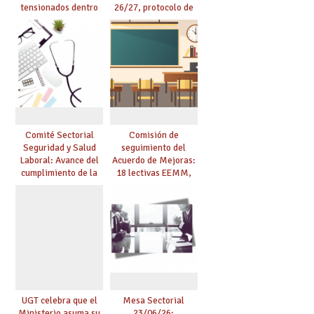
tensionados dentro
26/27, protocolo de
del marco del
agresiones.
Acuerdo de Mejoras y
evaluación del curso
25/26
Comité Sectorial
Comisión de
Seguridad y Salud
seguimiento del
Laboral: Avance del
Acuerdo de Mejoras:
cumplimiento de la
18 lectivas EEMM,
planificación de la
canoso, reducción
actividad preventiva
mayores 55 y pilotaje
en centros
tensionados
UGT celebra que el
Mesa Sectorial
Ministerio asuma su
23/06/26: