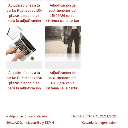
Adjudicaciones a la
Adjudicación de
carta: Publicadas 104
sustituciones del
plazas disponibles
15/05/26 con el
para la adjudicación
sistema «a la carta»
de mañana y abierto
conseguido con el
plazo de solicitudes
Acuerdo de Mejoras
Adjudicaciones a la
Adjudicación de
carta: Publicadas 136
sustituciones del
plazas disponibles
08/05/26 con el
para la adjudicación
sistema «a la carta»
de mañana y abierto
conseguido con el
plazo de solicitudes
Acuerdo de Mejoras
«
Adjudicación centralizada
| MESA SECTORIAL 26/11/2021 |
26/11/2021 – Maestr@s y EEMM
Calendario negociación |