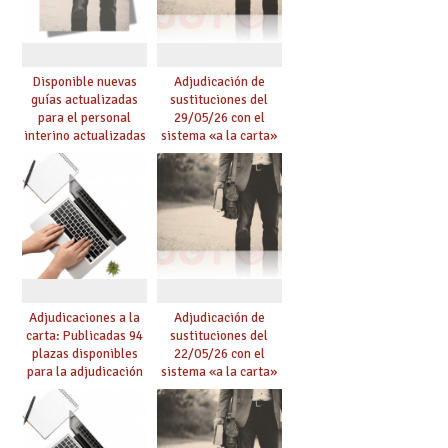
Disponible nuevas
Adjudicación de
guías actualizadas
sustituciones del
para el personal
29/05/26 con el
interino actualizadas
sistema «a la carta»
para el curso 26/27
conseguido con el
Acuerdo de Mejoras
Adjudicaciones a la
Adjudicación de
carta: Publicadas 94
sustituciones del
plazas disponibles
22/05/26 con el
para la adjudicación
sistema «a la carta»
de mañana y abierto
conseguido con el
plazo de solicitudes
Acuerdo de Mejoras