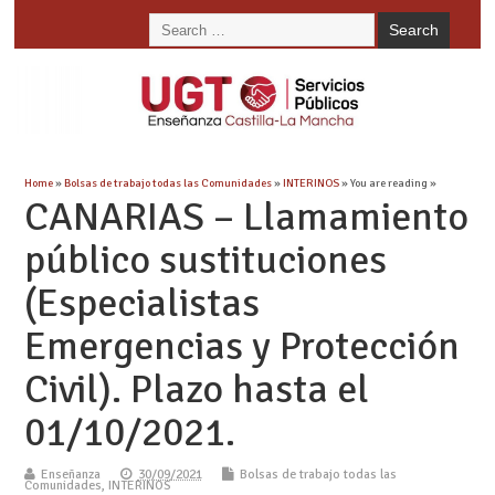
Home
»
Bolsas de trabajo todas las Comunidades
»
INTERINOS
» You are reading »
CANARIAS – Llamamiento
público sustituciones
(Especialistas
Emergencias y Protección
Civil). Plazo hasta el
01/10/2021.
Enseñanza
30/09/2021
Bolsas de trabajo todas las
Comunidades
,
INTERINOS