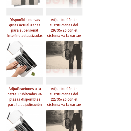
Disponible nuevas
Adjudicación de
guías actualizadas
sustituciones del
para el personal
29/05/26 con el
interino actualizadas
sistema «a la carta»
para el curso 26/27
conseguido con el
Acuerdo de Mejoras
Adjudicaciones a la
Adjudicación de
carta: Publicadas 94
sustituciones del
plazas disponibles
22/05/26 con el
para la adjudicación
sistema «a la carta»
de mañana y abierto
conseguido con el
plazo de solicitudes
Acuerdo de Mejoras