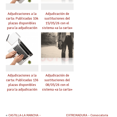
Adjudicaciones a la
Adjudicación de
carta: Publicadas 104
sustituciones del
plazas disponibles
15/05/26 con el
para la adjudicación
sistema «a la carta»
de mañana y abierto
conseguido con el
plazo de solicitudes
Acuerdo de Mejoras
Adjudicaciones a la
Adjudicación de
carta: Publicadas 136
sustituciones del
plazas disponibles
08/05/26 con el
para la adjudicación
sistema «a la carta»
de mañana y abierto
conseguido con el
plazo de solicitudes
Acuerdo de Mejoras
«
CASTILLA-LA MANCHA –
EXTREMADURA – Convocatoria