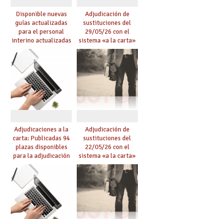
Disponible nuevas
Adjudicación de
guías actualizadas
sustituciones del
para el personal
29/05/26 con el
interino actualizadas
sistema «a la carta»
para el curso 26/27
conseguido con el
Acuerdo de Mejoras
Adjudicaciones a la
Adjudicación de
carta: Publicadas 94
sustituciones del
plazas disponibles
22/05/26 con el
para la adjudicación
sistema «a la carta»
de mañana y abierto
conseguido con el
plazo de solicitudes
Acuerdo de Mejoras