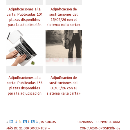
Adjudicaciones a la
Adjudicación de
carta: Publicadas 104
sustituciones del
plazas disponibles
15/05/26 con el
para la adjudicación
sistema «a la carta»
de mañana y abierto
conseguido con el
plazo de solicitudes
Acuerdo de Mejoras
Adjudicaciones a la
Adjudicación de
carta: Publicadas 136
sustituciones del
plazas disponibles
08/05/26 con el
para la adjudicación
sistema «a la carta»
de mañana y abierto
conseguido con el
plazo de solicitudes
Acuerdo de Mejoras
«
¡YA SOMOS
CANARIAS – CONVOCATORIA
MÁS DE 21.000 DOCENTES! –
CONCURSO-OPOSICIÓN de