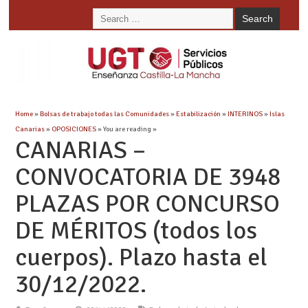
Home
»
Bolsas de trabajo todas las Comunidades
»
Estabilización
»
INTERINOS
»
Islas
Canarias
»
OPOSICIONES
» You are reading »
CANARIAS –
CONVOCATORIA DE 3948
PLAZAS POR CONCURSO
DE MÉRITOS (todos los
cuerpos). Plazo hasta el
30/12/2022.