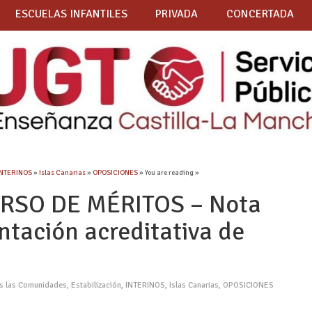
ESCUELAS INFANTILES
PRIVADA
CONCERTADA
INTERINOS
»
Islas Canarias
»
OPOSICIONES
» You are reading »
RSO DE MÉRITOS – Nota
tación acreditativa de
as las Comunidades
,
Estabilización
,
INTERINOS
,
Islas Canarias
,
OPOSICIONES