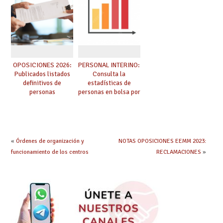
OPOSICIONES 2026:
PERSONAL INTERINO:
Publicados listados
Consulta la
definitivos de
estadísticas de
personas
personas en bolsa por
seleccionadas. ¿Qué
cuerpo, especialidad
hacer ahora si he
y tipo de bolsa para
obtenido plaza?
el curso 26/27
«
Órdenes de organización y
NOTAS OPOSICIONES EEMM 2023:
funcionamiento de los centros
RECLAMACIONES
»