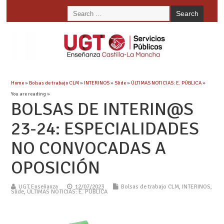
Home
»
Bolsas de trabajo CLM
»
INTERINOS
»
Slide
»
ÚLTIMAS NOTICIAS: E. PÚBLICA
»
You are reading »
BOLSAS DE INTERIN@S
23-24: ESPECIALIDADES
NO CONVOCADAS A
OPOSICIÓN
UGT Enseñanza
12/07/2023
Bolsas de trabajo CLM
,
INTERINOS
,
Slide
,
ÚLTIMAS NOTICIAS: E. PÚBLICA