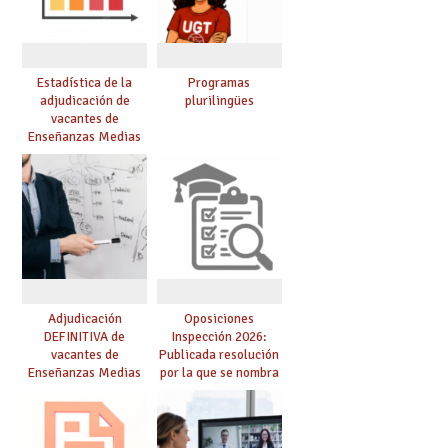
Estadística de la
Programas
adjudicación de
plurilingües
vacantes de
Enseñanzas Medias
para el curso 26/27
Adjudicación
Oposiciones
DEFINITIVA de
Inspección 2026:
vacantes de
Publicada resolución
Enseñanzas Medias
por la que se nombra
para el curso 26-27
funcionarios/as en
prácticas, se regulan
dichas prácticas y se
convoca acto público