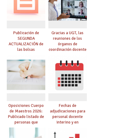
de adjudicación
Publicación de
Gracias a UGT, las
SEGUNDA
reuniones de los
ACTUALIZACIÓN de
órganos de
las bolsas
coordinación docente
provisionales de
se pueden celebrar
Cuerpo de Maestros
de manera
de especialidades
telemática, sin exigir
convocadas a
presencialidad en el
oposición
centro
Oposiciones Cuerpo
Fechas de
de Maestros 2026:
adjudicaciones para
Publicado listado de
personal docente
personas que
interino y en
adquieren nueva
prácticas: todo lo que
especialidad
debes saber