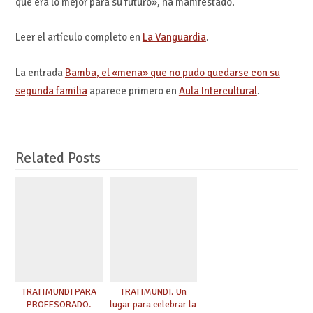
que era lo mejor para su futuro», ha manifestado.
Leer el artículo completo en
La Vanguardia
.
La entrada
Bamba, el «mena» que no pudo quedarse con su
segunda familia
aparece primero en
Aula Intercultural
.
Related Posts
TRATIMUNDI PARA
TRATIMUNDI. Un
PROFESORADO.
lugar para celebrar la