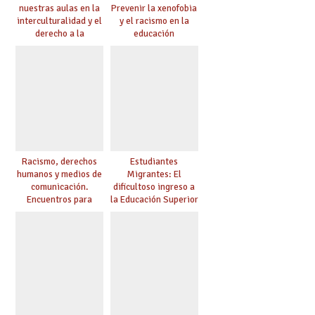
nuestras aulas en la
Prevenir la xenofobia
interculturalidad y el
y el racismo en la
derecho a la
educación
educación
Racismo, derechos
Estudiantes
humanos y medios de
Migrantes: El
comunicación.
dificultoso ingreso a
Encuentros para
la Educación Superior
aprender, encuentros
chilena
para ejercer derechos