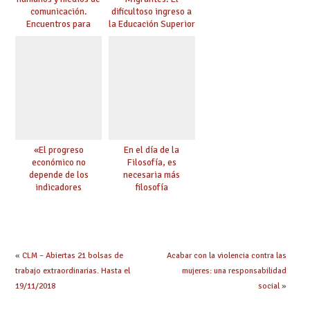
comunicación.
dificultoso ingreso a
Encuentros para
la Educación Superior
aprender, encuentros
chilena
para ejercer derechos
«El progreso
En el día de la
económico no
Filosofía, es
depende de los
necesaria más
indicadores
filosofía
educativos»
«
CLM – Abiertas 21 bolsas de
Acabar con la violencia contra las
trabajo extraordinarias. Hasta el
mujeres: una responsabilidad
19/11/2018
social
»