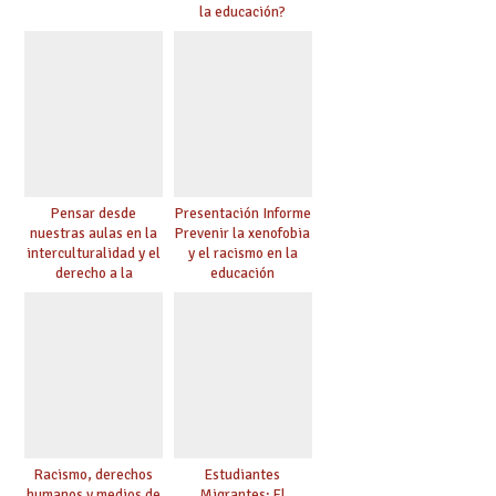
la educación?
Pensar desde
Presentación Informe
nuestras aulas en la
Prevenir la xenofobia
interculturalidad y el
y el racismo en la
derecho a la
educación
educación
Racismo, derechos
Estudiantes
humanos y medios de
Migrantes: El