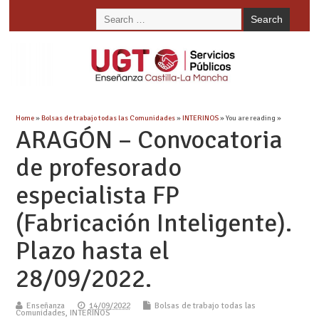
Home
»
Bolsas de trabajo todas las Comunidades
»
INTERINOS
» You are reading »
ARAGÓN – Convocatoria
de profesorado
especialista FP
(Fabricación Inteligente).
Plazo hasta el
28/09/2022.
Enseñanza
14/09/2022
Bolsas de trabajo todas las
Comunidades
,
INTERINOS