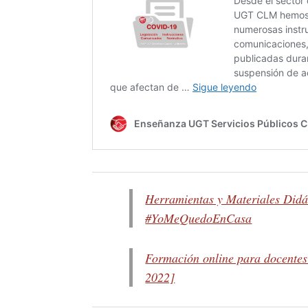
Herramientas y Materiales Didá
#YoMeQuedoEnCasa
Formación online para docente
2022]