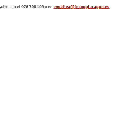
sotros en el
976 700 109
o en
epublica@fespugtaragon.es