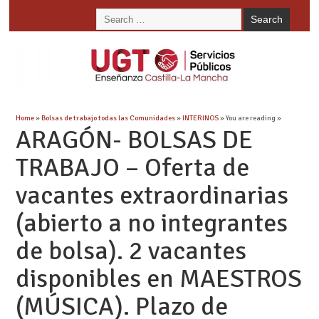
Home
»
Bolsas de trabajo todas las Comunidades
»
INTERINOS
» You are reading »
ARAGÓN- BOLSAS DE
TRABAJO – Oferta de
vacantes extraordinarias
(abierto a no integrantes
de bolsa). 2 vacantes
disponibles en MAESTROS
(MÚSICA). Plazo de