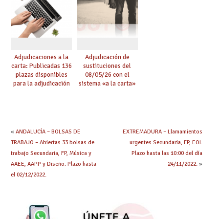
Adjudicaciones a la
Adjudicación de
carta: Publicadas 136
sustituciones del
plazas disponibles
08/05/26 con el
para la adjudicación
sistema «a la carta»
de mañana y abierto
conseguido con el
plazo de solicitudes
Acuerdo de Mejoras
«
ANDALUCÍA – BOLSAS DE
EXTREMADURA – Llamamientos
TRABAJO – Abiertas 33 bolsas de
urgentes Secundaria, FP, EOI.
trabajo Secundaria, FP, Música y
Plazo hasta las 10:00 del día
AAEE, AAPP y Diseño. Plazo hasta
24/11/2022.
»
el 02/12/2022.