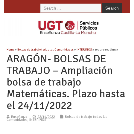
Home
»
Bolsas de trabajo todas las Comunidades
»
INTERINOS
» You are reading »
ARAGÓN- BOLSAS DE
TRABAJO – Ampliación
bolsa de trabajo
Matemáticas. Plazo hasta
el 24/11/2022
Enseñanza
22/11/2022
Bolsas de trabajo todas las
Comunidades
,
INTERINOS