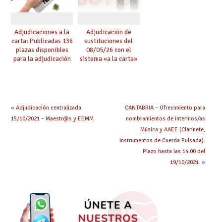
Adjudicaciones a la
Adjudicación de
carta: Publicadas 136
sustituciones del
plazas disponibles
08/05/26 con el
para la adjudicación
sistema «a la carta»
de mañana y abierto
conseguido con el
plazo de solicitudes
Acuerdo de Mejoras
«
Adjudicación centralizada
CANTABRIA – Ofrecimiento para
15/10/2021 – Maestr@s y EEMM
nombramientos de interinos/as
Música y AAEE (Clarinete,
Instrumentos de Cuerda Pulsada).
Plazo hasta las 14:00 del
19/10/2021.
»