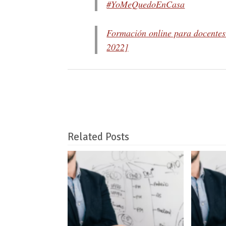
#YoMeQuedoEnCasa
Formación online para docente
2022]
Related Posts