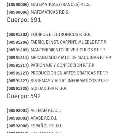
(10590006)
MATEMATICAS (FRANCES) P.E.S.
(00590006)
MATEMATICAS P.E.S.
Cuerpo: 591
(00591202)
EQUIPOS ELECTRONICOS P.T.F.P.
(00591204)
FABRIC. E INST. CARPINT. MUEBLE P.T.F.P.
(00591209)
MANTENIMIENTO DE VEHICULOS P.T.F.P.
(00591211)
MECANIZADO Y MTO. DE MAQUINAS P.T.F.P.
(00591217)
PATRONAJE Y CONFECCION P.T.F.P.
(00591223)
PRODUCCION EN ARTES GRAFICAS P.T.F.P.
(00591227)
SISTEMAS Y APLIC. INFORMATICOS P.T.F.P.
(00591228)
SOLDADURA P.T.F.P.
Cuerpo: 592
(00592001)
ALEMAN P.E.O.I.
(00592002)
ARABE P.E.O.I.
(00592006)
ESPAÑOL P.E.O.I.