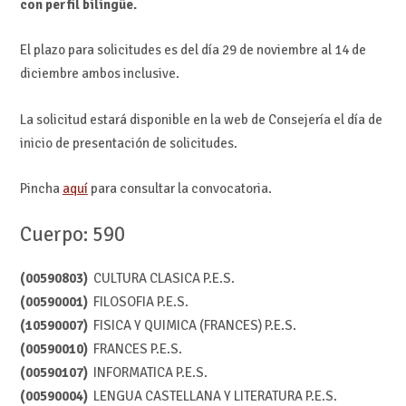
con perfil bilingüe.
El plazo para solicitudes es del día 29 de noviembre al 14 de
diciembre ambos inclusive.
La solicitud estará disponible en la web de Consejería el día de
inicio de presentación de solicitudes.
Pincha
aquí
para consultar la convocatoria.
Cuerpo: 590
(00590803)
CULTURA CLASICA P.E.S.
(00590001)
FILOSOFIA P.E.S.
(10590007)
FISICA Y QUIMICA (FRANCES) P.E.S.
(00590010)
FRANCES P.E.S.
(00590107)
INFORMATICA P.E.S.
(00590004)
LENGUA CASTELLANA Y LITERATURA P.E.S.