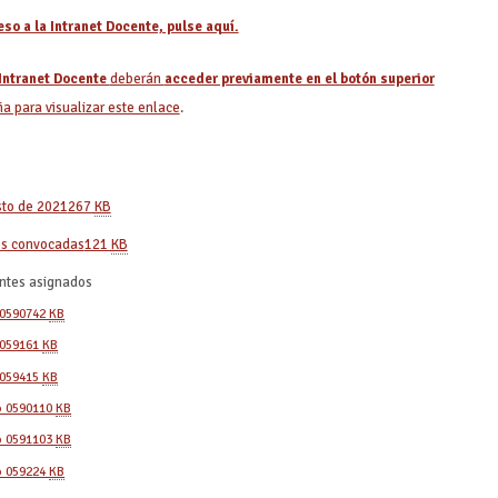
so a la Intranet Docente, pulse aquí.
 Intranet Docente
deberán
acceder previamente en el botón superior
a para visualizar este enlace
.
sto de 2021
267
KB
es convocadas
121
KB
antes asignados
 0590
742
KB
 0591
61
KB
 0594
15
KB
o 0590
110
KB
o 0591
103
KB
o 0592
24
KB