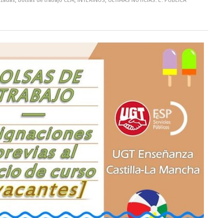
izadas
,
Bolsas de trabajo CLM
,
INTERINOS
,
ÚLTIMAS NOTICIAS: E. PÚBLICA