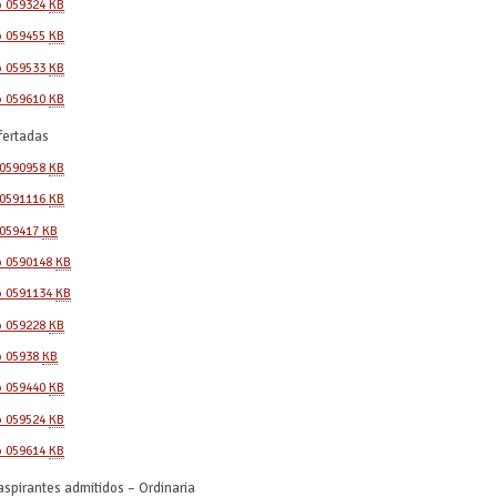
o 0593
24
KB
o 0594
55
KB
o 0595
33
KB
o 0596
10
KB
fertadas
 0590
958
KB
 0591
116
KB
 0594
17
KB
o 0590
148
KB
o 0591
134
KB
o 0592
28
KB
o 0593
8
KB
o 0594
40
KB
o 0595
24
KB
o 0596
14
KB
 aspirantes admitidos – Ordinaria