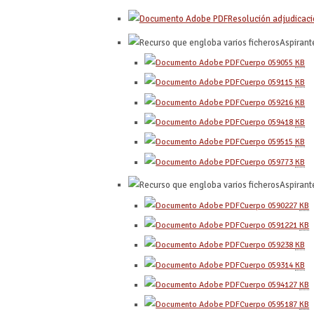
Resolución adjudicac
Aspirant
Cuerpo 0590
55
KB
Cuerpo 0591
15
KB
Cuerpo 0592
16
KB
Cuerpo 0594
18
KB
Cuerpo 0595
15
KB
Cuerpo 0597
73
KB
Aspirant
Cuerpo 0590
227
KB
Cuerpo 0591
221
KB
Cuerpo 0592
38
KB
Cuerpo 0593
14
KB
Cuerpo 0594
127
KB
Cuerpo 0595
187
KB