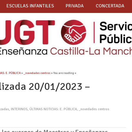
ESCUELAS INFANTILES
PRIVADA
CONCERTADA
AS: E. PÚBLICA
»
_novedades centros
» You are reading »
lizada 20/01/2023 –
izadas
,
INTERINOS
,
ÚLTIMAS NOTICIAS: E. PÚBLICA
,
_novedades centros