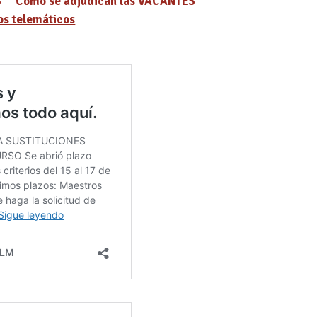
S
Cómo se adjudican las VACANTES
s telemáticos