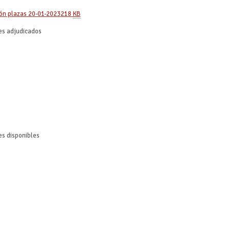
ión plazas 20-01-2023
218
KB
es adjudicados
es disponibles