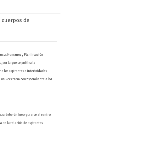
s cuerpos de
ursos Humanos y Planificación
 por la que se publica la
 a los aspirantes a interinidades
 universitaria correspondiente a los
laza deberán incorporarse al centro
a en la relación de aspirantes