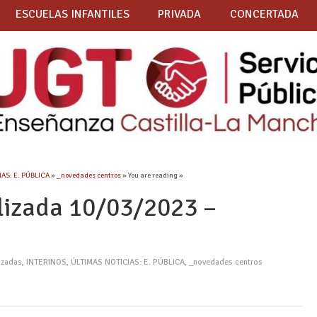
ESCUELAS INFANTILES
PRIVADA
CONCERTADA
AS: E. PÚBLICA
»
_novedades centros
» You are reading »
lizada 10/03/2023 –
izadas
,
INTERINOS
,
ÚLTIMAS NOTICIAS: E. PÚBLICA
,
_novedades centros