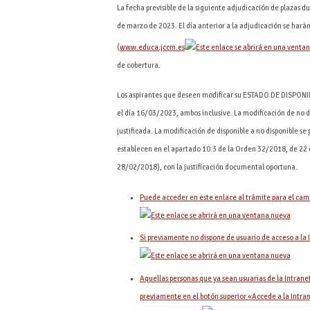
La fecha previsible de la siguiente adjudicación de plazas du
de marzo de 2023. El día anterior a la adjudicación se harán
(
www.educa.jccm.es
de cobertura.
Los aspirantes que deseen modificar su ESTADO DE DISPONI
el día 16/03/2023, ambos inclusive. La modificación de no di
justificada. La modificación de disponible a no disponible se
establecen en el apartado 10.3 de la Orden 32/2018, de 2
28/02/2018), con la justificación documental oportuna.
Puede acceder en este enlace al trámite para el camb
Si previamente no dispone de usuario de acceso a la 
Aquellas personas que ya sean usuarias de la Intran
previamente en el botón superior «Accede a la Intra