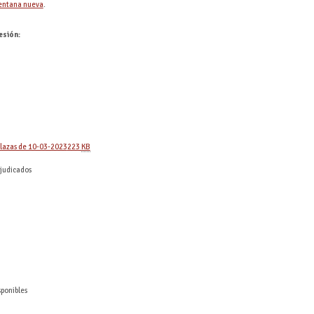
.
esión:
plazas de 10-03-2023
223
KB
djudicados
sponibles