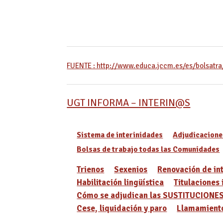
FUENTE : http://www.educa.jccm.es/es/bolsatra
UGT INFORMA – INTERIN@S
Sistema de interinidades
Adjudicacione
Bolsas de trabajo todas las Comunidades
Trienos
Sexenios
Renovación de in
Habilitación lingüística
Titulaciones 
Cómo se adjudican las SUSTITUCIONE
Cese, liquidación y paro
Llamamiento