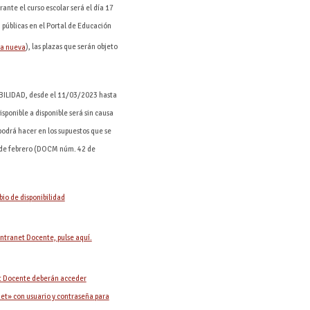
rante el curso escolar será el día 17
 públicas en el Portal de Educación
), las plazas que serán objeto
BILIDAD, desde el 11/03/2023 hasta
sponible a disponible será sin causa
 podrá hacer en los supuestos que se
2 de febrero (DOCM núm. 42 de
io de disponibilidad
Intranet Docente, pulse aquí.
et Docente deberán acceder
net» con usuario y contraseña para