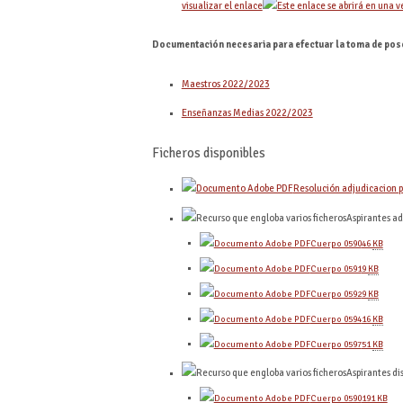
visualizar el enlace
Documentación necesaria para efectuar la toma de pos
Maestros 2022/2023
Enseñanzas Medias 2022/2023
Ficheros disponibles
Resolución adjudicacion 
Aspirantes a
Cuerpo 0590
46
KB
Cuerpo 0591
9
KB
Cuerpo 0592
9
KB
Cuerpo 0594
16
KB
Cuerpo 0597
51
KB
Aspirantes di
Cuerpo 0590
191
KB