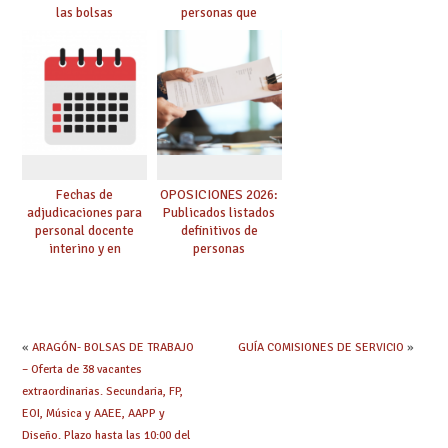
las bolsas
personas que
provisionales de
adquieren nueva
Cuerpo de Maestros
especialidad
de especialidades
convocadas a
oposición
Fechas de
OPOSICIONES 2026:
adjudicaciones para
Publicados listados
personal docente
definitivos de
interino y en
personas
prácticas: todo lo que
seleccionadas. ¿Qué
debes saber
hacer ahora si he
obtenido plaza?
«
ARAGÓN- BOLSAS DE TRABAJO
GUÍA COMISIONES DE SERVICIO
»
– Oferta de 38 vacantes
extraordinarias. Secundaria, FP,
EOI, Música y AAEE, AAPP y
Diseño. Plazo hasta las 10:00 del