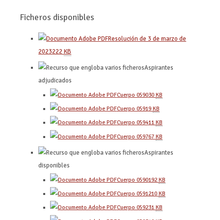
Ficheros disponibles
Resolución de 3 de marzo de
2023
222
KB
Aspirantes
adjudicados
Cuerpo 0590
30
KB
Cuerpo 0591
9
KB
Cuerpo 0594
11
KB
Cuerpo 0597
67
KB
Aspirantes
disponibles
Cuerpo 0590
192
KB
Cuerpo 0591
210
KB
Cuerpo 0592
31
KB