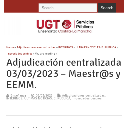
Home
»
Adjudicaciones centralizadas
»
INTERINOS
»
ÚLTIMAS NOTICIAS: E. PÚBLICA
»
_novedades centros
» You are reading »
Adjudicación centralizada
03/03/2023 – Maestr@s y
EEMM.
Enseñanza
03/03/2023
Adjudicaciones centralizadas
,
INTERINOS
,
ÚLTIMAS NOTICIAS: E. PÚBLICA
,
_novedades centros