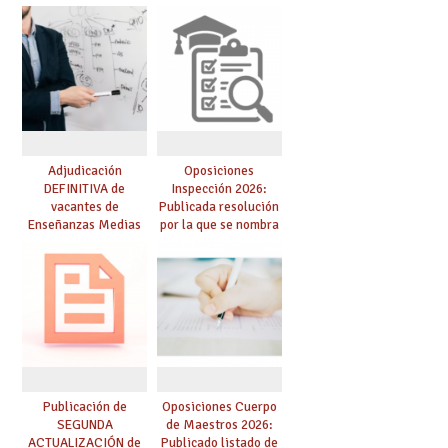
competencia
para el curso 26/27
lingüística: publicada
resolución definitiva
Adjudicación
Oposiciones
DEFINITIVA de
Inspección 2026:
vacantes de
Publicada resolución
Enseñanzas Medias
por la que se nombra
para el curso 26-27
funcionarios/as en
prácticas, se regulan
dichas prácticas y se
convoca acto público
de adjudicación
Publicación de
Oposiciones Cuerpo
SEGUNDA
de Maestros 2026:
ACTUALIZACIÓN de
Publicado listado de