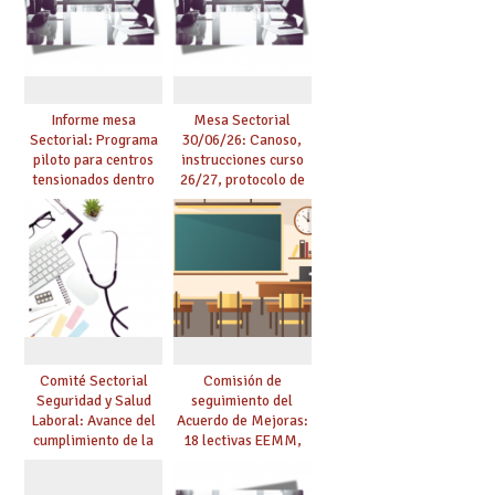
centro
la mayor agilidad
posible
Informe mesa
Mesa Sectorial
Sectorial: Programa
30/06/26: Canoso,
piloto para centros
instrucciones curso
tensionados dentro
26/27, protocolo de
del marco del
agresiones.
Acuerdo de Mejoras y
evaluación del curso
25/26
Comité Sectorial
Comisión de
Seguridad y Salud
seguimiento del
Laboral: Avance del
Acuerdo de Mejoras:
cumplimiento de la
18 lectivas EEMM,
planificación de la
canoso, reducción
actividad preventiva
mayores 55 y pilotaje