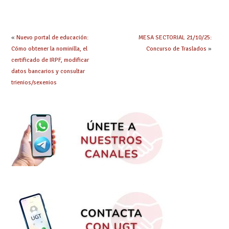
Jornada y Ratios
mejoras urgentes de
continúa su
la enseñanza
tramitación
«
Nuevo portal de educación:
MESA SECTORIAL 21/10/25:
Cómo obtener la nominilla, el
Concurso de Traslados
»
certificado de IRPF, modificar
datos bancarios y consultar
trienios/sexenios