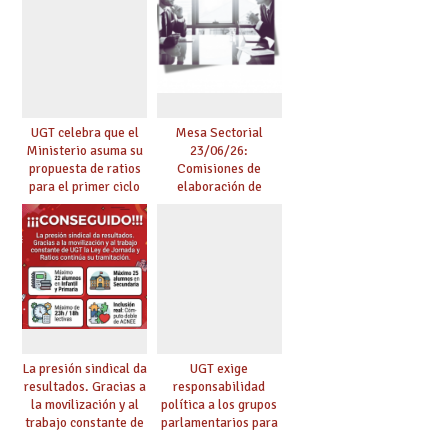
en centros
tensionados
UGT celebra que el
Mesa Sectorial
Ministerio asuma su
23/06/26:
propuesta de ratios
Comisiones de
para el primer ciclo
elaboración de
de Infantil y pide
pruebas de
extender la misma
certificación de
ambición al resto de
competencia
etapas
lingüística
La presión sindical da
UGT exige
resultados. Gracias a
responsabilidad
la movilización y al
política a los grupos
trabajo constante de
parlamentarios para
UGT la Ley de
evitar retrasos en las