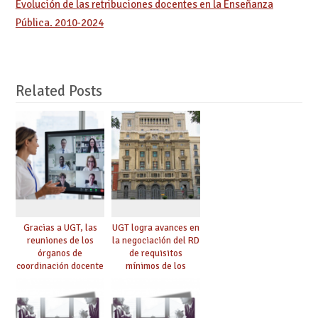
Evolución de las retribuciones docentes en la Enseñanza
Pública. 2010-2024
Related Posts
Gracias a UGT, las
UGT logra avances en
reuniones de los
la negociación del RD
órganos de
de requisitos
coordinación docente
mínimos de los
se pueden celebrar
centros educativos y
de manera
exige al Ministerio
telemática, sin exigir
que los compromisos
presencialidad en el
se materialicen con