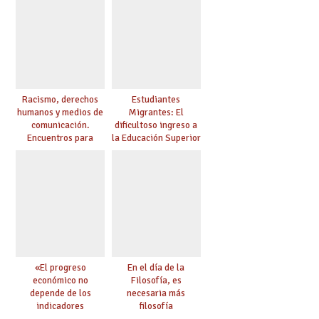
Racismo, derechos
Estudiantes
humanos y medios de
Migrantes: El
comunicación.
dificultoso ingreso a
Encuentros para
la Educación Superior
aprender, encuentros
chilena
para ejercer derechos
«El progreso
En el día de la
económico no
Filosofía, es
depende de los
necesaria más
indicadores
filosofía
educativos»