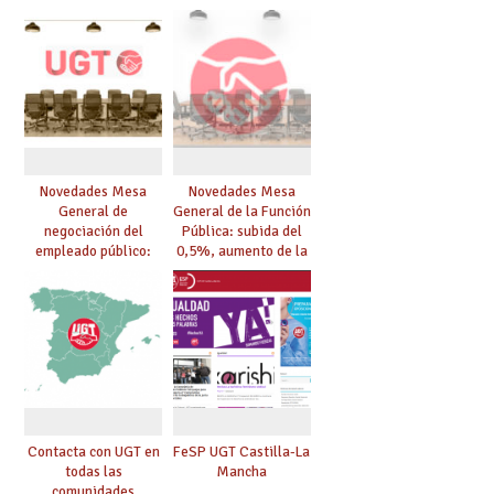
proyectos bilingües
Sexual
de EEMM,
dependiendo de la
experiencia
Novedades Mesa
Novedades Mesa
General de
General de la Función
negociación del
Pública: subida del
empleado público:
0,5%, aumento de la
Aprobada la OEP
compensación por
2023
kilometraje,
adaptación del Plan
Concilia II…
Contacta con UGT en
FeSP UGT Castilla-La
todas las
Mancha
comunidades