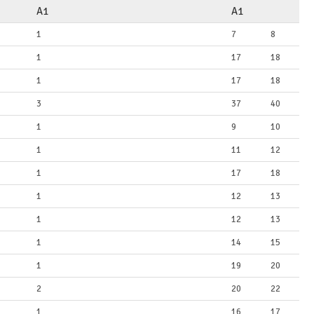
A1
A1
1
7
8
1
17
18
1
17
18
3
37
40
1
9
10
1
11
12
1
17
18
1
12
13
1
12
13
1
14
15
1
19
20
2
20
22
1
16
17