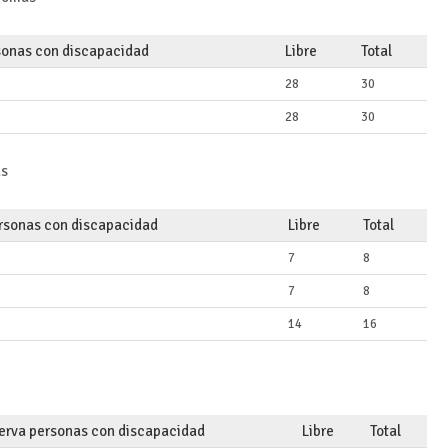
sonas con discapacidad
Libre
Total
28
30
28
30
as
rsonas con discapacidad
Libre
Total
7
8
7
8
14
16
erva personas con discapacidad
Libre
Total