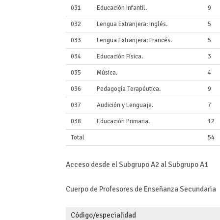
031
Educación Infantil.
9
032
Lengua Extranjera: Inglés.
5
033
Lengua Extranjera: Francés.
5
034
Educación Física.
3
035
Música.
4
036
Pedagogía Terapéutica.
9
037
Audición y Lenguaje.
7
038
Educación Primaria.
12
Total
54
Acceso desde el Subgrupo A2 al Subgrupo A1
Cuerpo de Profesores de Enseñanza Secundaria
Código/especialidad