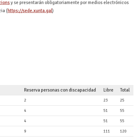
cions
y se presentarán obligatoriamente por medios electrónicos
ia (
https://sede.xunta.gal
)
Reserva personas con discapacidad
Libre
Total
2
23
25
4
51
55
4
51
55
9
111
120