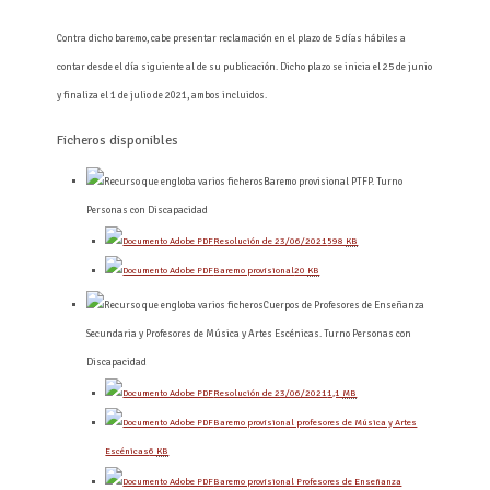
Contra dicho baremo, cabe presentar reclamación en el plazo de 5 días hábiles a
contar desde el día siguiente al de su publicación. Dicho plazo se inicia el 25 de junio
y finaliza el 1 de julio de 2021, ambos incluidos.
Ficheros disponibles
Baremo provisional PTFP. Turno
Personas con Discapacidad
Resolución de 23/06/2021
598
KB
Baremo provisional
20
KB
Cuerpos de Profesores de Enseñanza
Secundaria y Profesores de Música y Artes Escénicas. Turno Personas con
Discapacidad
Resolución de 23/06/2021
1,1
MB
Baremo provisional profesores de Música y Artes
Escénicas
6
KB
Baremo provisional Profesores de Enseñanza