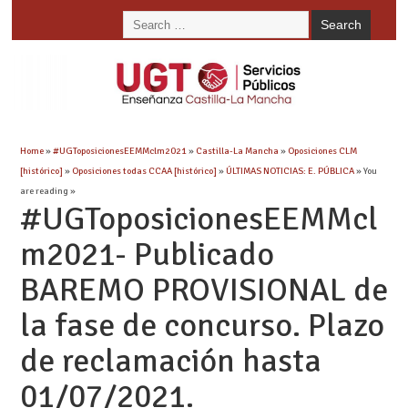
Home
»
#UGToposicionesEEMMclm2021
»
Castilla-La Mancha
»
Oposiciones CLM
[histórico]
»
Oposiciones todas CCAA [histórico]
»
ÚLTIMAS NOTICIAS: E. PÚBLICA
» You
are reading »
#UGToposicionesEEMMcl
m2021- Publicado
BAREMO PROVISIONAL de
la fase de concurso. Plazo
de reclamación hasta
01/07/2021.