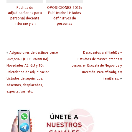
Fechas de
OPOSICIONES 2026:
adjudicaciones para
Publicados listados
personal docente
definitivos de
interino y en
personas
prácticas: todo lo que
seleccionadas. ¿Qué
debes saber
hacer ahora si he
obtenido plaza?
«
Asignaciones de destinos curso
Descuentos a afiliad@s –
2021/2022 (F. DE CARRERA) –
Estudios de master, grados y
Novedades AB, GU y TO:
cursos en Escuela de Negocios y
Calendarios de adjudicación.
Dirección. Para afiliad@s y
Listados de suprimidos,
familiares.
»
adscritos, desplazados,
expectativas, etc.