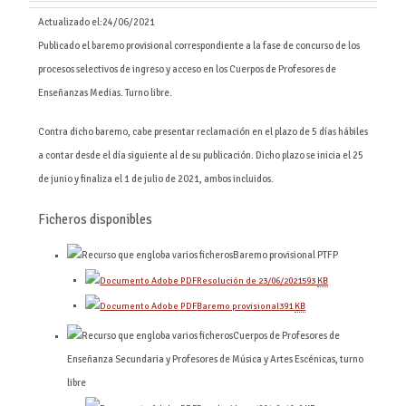
Actualizado el:
24/06/2021
Publicado el baremo provisional correspondiente a la fase de concurso de los
procesos selectivos de ingreso y acceso en los Cuerpos de Profesores de
Enseñanzas Medias. Turno libre.
Contra dicho baremo, cabe presentar reclamación en el plazo de 5 días hábiles
a contar desde el día siguiente al de su publicación. Dicho plazo se inicia el 25
de junio y finaliza el 1 de julio de 2021, ambos incluidos.
Ficheros disponibles
Baremo provisional PTFP
Resolución de 23/06/2021
593
KB
Baremo provisional
391
KB
Cuerpos de Profesores de
Enseñanza Secundaria y Profesores de Música y Artes Escénicas, turno
libre