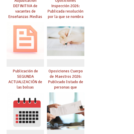
Adjudicación
Oposiciones
DEFINITIVA de
Inspección 2026:
vacantes de
Publicada resolución
Enseñanzas Medias
por la que se nombra
para el curso 26-27
funcionarios/as en
prácticas, se regulan
dichas prácticas y se
convoca acto público
de adjudicación
Publicación de
Oposiciones Cuerpo
SEGUNDA
de Maestros 2026:
ACTUALIZACIÓN de
Publicado listado de
las bolsas
personas que
provisionales de
adquieren nueva
Cuerpo de Maestros
especialidad
de especialidades
convocadas a
oposición