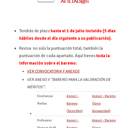
Tendrás de plazo
hasta el 1 de julio incluido (5 días
hábiles desde el día siguiente a su publicación).
Revisa no solo la puntuación total, también la
puntuación de cada apartado. Aquí tienes
toda la
información sobre el baremo:
VER CONVOCATORIA Y ANEXOS
VER ANEXO II “BAREMO PARA LA VALORACIÓN DE
MÉRITOS”:
Enseñanzas
Anexo I –
Anexo I – Baremo
Medias
Baremo
(Turno
(Turno libre)
discapacidad)
Profesores
Anexo I –
Anexo I – Baremo
Técnicos de FP
Baremo
(Turno