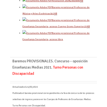
Resolución 23/06/2021
650
KB
Baremo provisional Profesores de
Música y Artes Escénicas
141
KB
Baremo provisional Profesores de
Enseñanza Secundaria, acceso Cuerpo Grupo Superior
23
KB
Baremo provisional Profesores de
Enseñanza Secundaria, acceso libre
Baremos PROVISIONALES. Concurso – oposición
Enseñanzas Medias 2021.
Turno Personas con
Discapacidad
Actualizado el:
24/06/2021
Publicado el baremo provisional correspondiente a la fase de concurso de los procesos
selectivos de ingreso y acceso en los Cuerpos de Profesores de Enseñanzas Medias.
Turno Personas con Discapacidad.