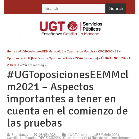
Home
»
#UGToposicionesEEMMclm2021
»
Castilla-La Mancha
»
OPOSICIONES
»
Oposiciones CLM [histórico]
»
Oposiciones todas CCAA [histórico]
»
ÚLTIMAS NOTICIAS: E.
PÚBLICA
» You are reading »
#UGToposicionesEEMMcl
m2021 – Aspectos
importantes a tener en
cuenta en el comienzo de
las pruebas
Enseñanza
28/05/2021
#UGToposicionesEEMMclm2021
,
Castilla-La Mancha
,
OPOSICIONES
,
Oposiciones CLM [histórico]
,
Oposiciones