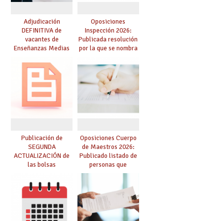
Adjudicación
Oposiciones
DEFINITIVA de
Inspección 2026:
vacantes de
Publicada resolución
Enseñanzas Medias
por la que se nombra
para el curso 26-27
funcionarios/as en
prácticas, se regulan
dichas prácticas y se
convoca acto público
de adjudicación
Publicación de
Oposiciones Cuerpo
SEGUNDA
de Maestros 2026:
ACTUALIZACIÓN de
Publicado listado de
las bolsas
personas que
provisionales de
adquieren nueva
Cuerpo de Maestros
especialidad
de especialidades
convocadas a
oposición