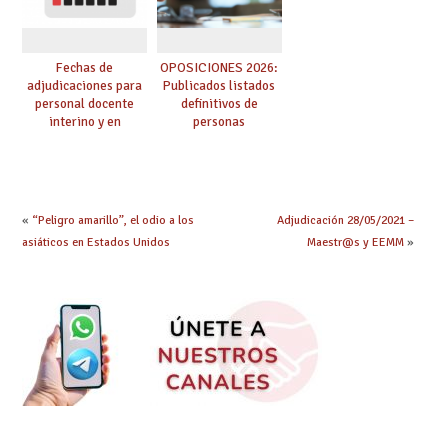
Fechas de
OPOSICIONES 2026:
adjudicaciones para
Publicados listados
personal docente
definitivos de
interino y en
personas
prácticas: todo lo que
seleccionadas. ¿Qué
debes saber
hacer ahora si he
obtenido plaza?
«
“Peligro amarillo”, el odio a los
Adjudicación 28/05/2021 –
asiáticos en Estados Unidos
Maestr@s y EEMM
»