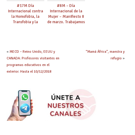
#17M Día
#8M – Día
Internacional contra
Internacional de la
la Homofobia, la
Mujer – Manifiesto 8
Transfobia y la
de marzo. Trabajamos
Bifobia – “Una mirada
por la Igualdad.
transformadora. El
Defendemos tus
sindicalismo del siglo
derechos.
XXI y las personas
#ESENCIALES #8M
LGTBI”
#8M2021
«
MECD – Reino Unido, EEUU y
“Mamá África”, maestra y
CANADA: Profesores visitantes en
refugio
»
programas educativos en el
exterior. Hasta el 10/12/2018