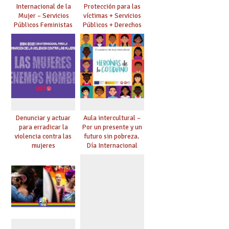
Internacional de la
Protección para las
Mujer – Servicios
víctimas + Servicios
Públicos Feministas
Públicos + Derechos
para Avanzar
laborales
Denunciar y actuar
Aula intercultural –
para erradicar la
Por un presente y un
violencia contra las
futuro sin pobreza.
mujeres
Día Internacional
para la Erradicación
de la Pobreza