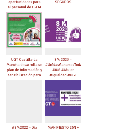
oportunidades para
SEGUROS
el personal de C-LM
UGT Castilla-La
8M 2023 –
Mancha desarrolla un
#UnidasGanamosTodas
plan de información y
#8M #Mujer
sensibilización para
#Igualdad #UGT
jóvenes en materia
de
corresponsabilidad y
trabajo de los
cuidados.
#8M2022 – Día
MANIFIESTO 25N +