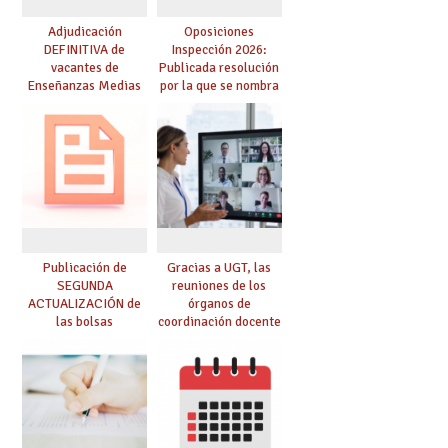
Adjudicación
Oposiciones
DEFINITIVA de
Inspección 2026:
vacantes de
Publicada resolución
Enseñanzas Medias
por la que se nombra
para el curso 26-27
funcionarios/as en
prácticas, se regulan
dichas prácticas y se
convoca acto público
de adjudicación
Publicación de
Gracias a UGT, las
SEGUNDA
reuniones de los
ACTUALIZACIÓN de
órganos de
las bolsas
coordinación docente
provisionales de
se pueden celebrar
Cuerpo de Maestros
de manera
de especialidades
telemática, sin exigir
convocadas a
presencialidad en el
oposición
centro