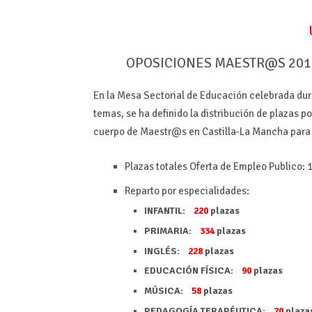
OPOSICIONES MAESTR@S 2019 –
En la Mesa Sectorial de Educación celebrada dur
temas, se ha definido la distribución de plazas 
cuerpo de Maestr@s en Castilla-La Mancha para 
Plazas totales Oferta de Empleo Publico: 
Reparto por especialidades:
INFANTIL:
220
plazas
PRIMARIA:
334
plazas
INGLÉS:
228
plazas
EDUCACIÓN FÍSICA:
90
plazas
MÚSICA:
58
plazas
PEDAGOGÍA TERAPÉUTICA:
70
plaza