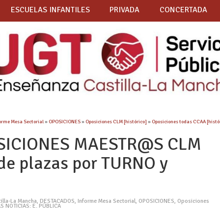
ESCUELAS INFANTILES
PRIVADA
CONCERTADA
orme Mesa Sectorial
»
OPOSICIONES
»
Oposiciones CLM [histórico]
»
Oposiciones todas CCAA [histó
SICIONES MAESTR@S CLM
 de plazas por TURNO y
tilla-La Mancha
,
DESTACADOS
,
Informe Mesa Sectorial
,
OPOSICIONES
,
Oposiciones
S NOTICIAS: E. PÚBLICA