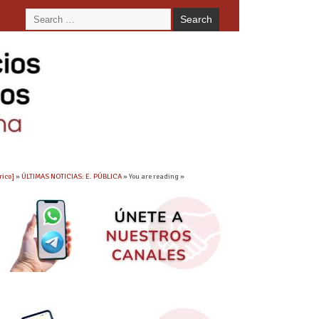
rico]
»
ÚLTIMAS NOTICIAS: E. PÚBLICA
» You are reading »