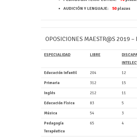
AUDICIÓN Y LENGUAJE:
50
plazas
OPOSICIONES MAESTR@S 2019 – Dis
ESPECIALIDAD
LIBRE
DISCAP
INTELE
Educación Infantil
204
12
Primaria
312
15
Inglés
212
11
Educación Física
83
5
Música
54
3
Pedagogía
65
4
Terapéutica