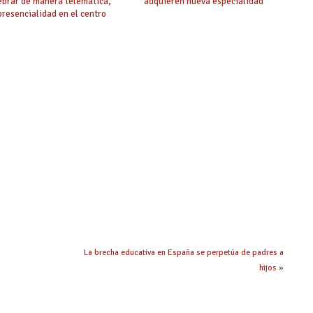
ebrar de manera telemática,
adquieren nueva especialidad
 presencialidad en el centro
La brecha educativa en España se perpetúa de padres a
hijos
»