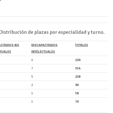
tribución de plazas por especialidad y turno.
ACITADOS NO
DISCAPACITADOS
TOTALES
CTUALES
INTELECTUALES
4
220
7
334
5
228
2
90
1
58
1
70