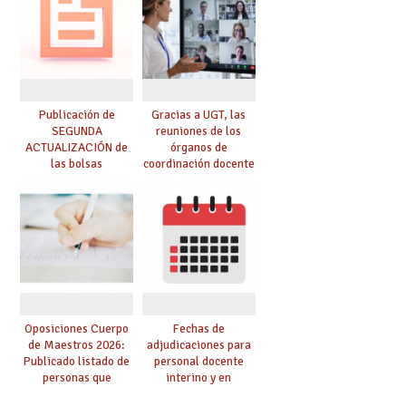
convoca acto público
de adjudicación
Publicación de
Gracias a UGT, las
SEGUNDA
reuniones de los
ACTUALIZACIÓN de
órganos de
las bolsas
coordinación docente
provisionales de
se pueden celebrar
Cuerpo de Maestros
de manera
de especialidades
telemática, sin exigir
convocadas a
presencialidad en el
oposición
centro
Oposiciones Cuerpo
Fechas de
de Maestros 2026:
adjudicaciones para
Publicado listado de
personal docente
personas que
interino y en
adquieren nueva
prácticas: todo lo que