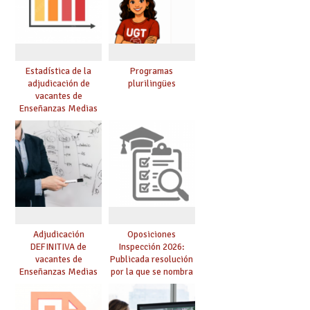
Estadística de la
Programas
adjudicación de
plurilingües
vacantes de
Enseñanzas Medias
para el curso 26/27
Adjudicación
Oposiciones
DEFINITIVA de
Inspección 2026:
vacantes de
Publicada resolución
Enseñanzas Medias
por la que se nombra
para el curso 26-27
funcionarios/as en
prácticas, se regulan
dichas prácticas y se