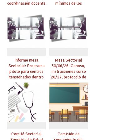
coordinación docente
mínimos de los
se pueden celebrar
centros educativos y
de manera
exige al Ministerio
telemática, sin exigir
que los compromisos
presencialidad en el
se materialicen con
centro
la mayor agilidad
posible
Informe mesa
Mesa Sectorial
Sectorial: Programa
30/06/26: Canoso,
piloto para centros
instrucciones curso
tensionados dentro
26/27, protocolo de
del marco del
agresiones.
Acuerdo de Mejoras y
evaluación del curso
25/26
Comité Sectorial
Comisión de
Seguridad y Salud
seguimiento del