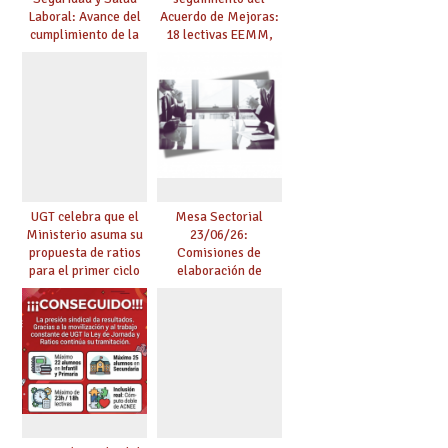
Laboral: Avance del
Acuerdo de Mejoras:
cumplimiento de la
18 lectivas EEMM,
planificación de la
canoso, reducción
actividad preventiva
mayores 55 y pilotaje
en centros
tensionados
UGT celebra que el
Mesa Sectorial
Ministerio asuma su
23/06/26:
propuesta de ratios
Comisiones de
para el primer ciclo
elaboración de
de Infantil y pide
pruebas de
extender la misma
certificación de
ambición al resto de
competencia
etapas
lingüística