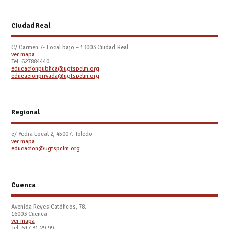
Ciudad Real
C/ Carmen 7- Local bajo – 13003 Ciudad Real
ver mapa
Tel. 627884440
educacionpublica@ugtspclm.org
educacionprivada@ugtspclm.org
Regional
c/ Yedra Local 2, 45007. Toledo
ver mapa
educacion@ugtspclm.org
Cuenca
Avenida Reyes Católicos, 78.
16003 Cuenca
ver mapa
Tel. 617 31 29 99