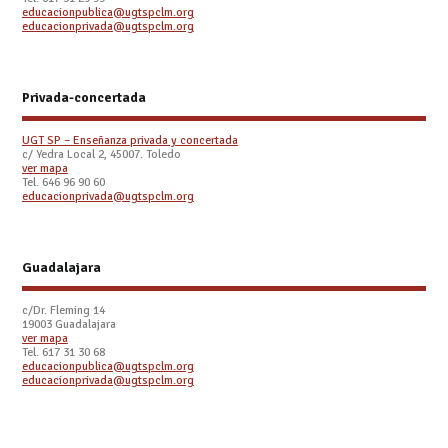
educacionpublica@ugtspclm.org
educacionprivada@ugtspclm.org
Privada-concertada
UGT SP – Enseñanza privada y concertada
c/ Yedra Local 2, 45007. Toledo
ver mapa
Tel. 646 96 90 60
educacionprivada@ugtspclm.org
Guadalajara
c/Dr. Fleming 14
19003 Guadalajara
ver mapa
Tel. 617 31 30 68
educacionpublica@ugtspclm.org
educacionprivada@ugtspclm.org